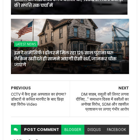
की संपत्ति तक चर्चा में
LATEST NEWS
इस देश में सिर्फ 1 डॉलर में मिल रहा 125 साल पुराना घर!
लेकिन खरीदते ही सामने आएगी ऐसी शर्त, जानकर चौंक
जाएंगे
PREVIOUS
NEXT
CCTV में कैद हुआ अस्पताल का हंगामा?
DM साहब, वसूली की लिस्ट लगवा
डॉक्टरों से कथित मारपीट के बाद छिड़ा
दीजिए..." समाधान दिवस में वकीलों का
बड़ा विरोध-Video
अनोखा विरोध, SDM और तहसील
प्रशासन पर लगाए गंभीर आरोप
POST
COMMENT
BLOGGER
DISQUS
FACEBOOK