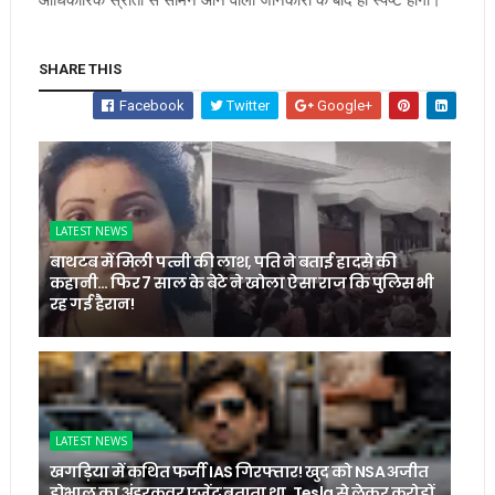
SHARE THIS
Facebook
Twitter
Google+
LATEST NEWS
बाथटब में मिली पत्नी की लाश, पति ने बताई हादसे की
कहानी… फिर 7 साल के बेटे ने खोला ऐसा राज कि पुलिस भी
रह गई हैरान!
LATEST NEWS
खगड़िया में कथित फर्जी IAS गिरफ्तार! खुद को NSA अजीत
डोभाल का अंडरकवर एजेंट बताता था, Tesla से लेकर करोड़ों