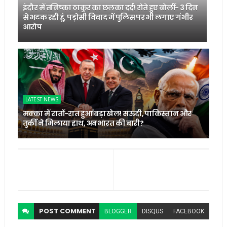
इंदौर में तनिष्का ठाकुर का छलका दर्द! रोते हुए बोलीं- 3 दिन
से भटक रही हूं, पड़ोसी विवाद में पुलिस पर भी लगाए गंभीर
आरोप
LATEST NEWS
मक्का में रातों-रात हुआ बड़ा खेल! सऊदी, पाकिस्तान और
तुर्की ने मिलाया हाथ, अब भारत की बारी?
POST
COMMENT
BLOGGER
DISQUS
FACEBOOK