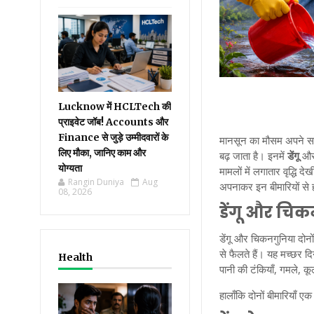
Lucknow में HCLTech की
प्राइवेट जॉब! Accounts और
Finance से जुड़े उम्मीदवारों के
मानसून का मौसम अपने सा
लिए मौका, जानिए काम और
बढ़ जाता है। इनमें
डेंगू
औ
योग्यता
मामलों में लगातार वृद्धि
Rangin Duniya
Aug
अपनाकर इन बीमारियों से 
08, 2026
डेंगू और चिकन
डेंगू और चिकनगुनिया दोनों
से फैलते हैं। यह मच्छर 
Health
पानी की टंकियाँ, गमले, क
हालाँकि दोनों बीमारियाँ 