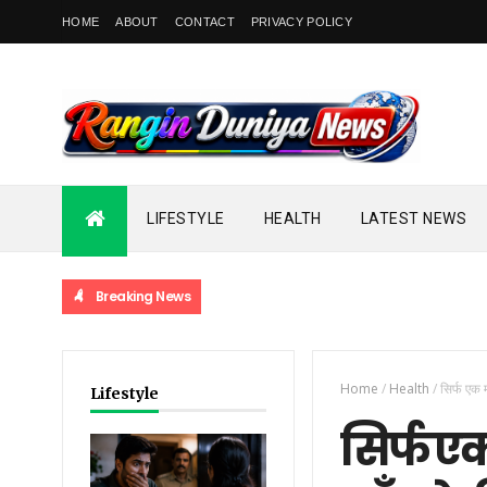
HOME
ABOUT
CONTACT
PRIVACY POLICY
LIFESTYLE
HEALTH
LATEST NEWS
Breaking News
झते हैं कम खतरनाक? डॉक्टरों की चेतावनी ने बढ़ाई चिंता, फेफड़ों को बना...
Home
/
Health
/
सिर्फ एक 
Lifestyle
सिर्फ ए