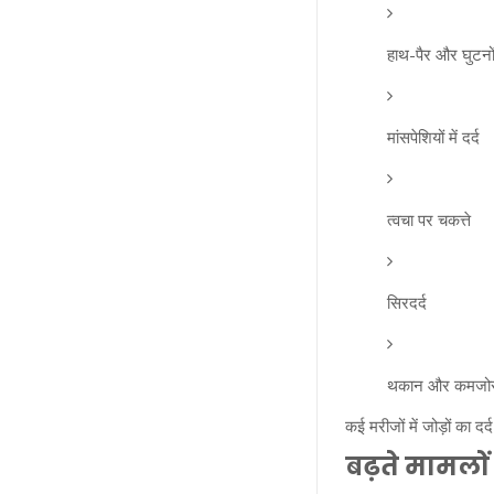
हाथ-पैर और घुटनों 
मांसपेशियों में दर्द
त्वचा पर चकत्ते
सिरदर्द
थकान और कमजोर
कई मरीजों में जोड़ों का 
बढ़ते मामलो