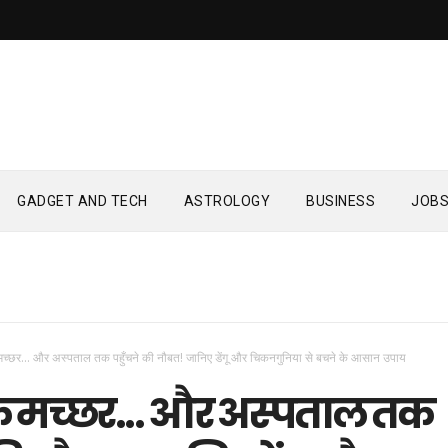
GADGET AND TECH
ASTROLOGY
BUSINESS
JOB
मच्छर... और अस्पताल तक पहुँचने की नौबत! जानिए डेंगू और चिकनगुनिया से बचने के आसान उपाय
क मच्छर... और अस्पताल तक