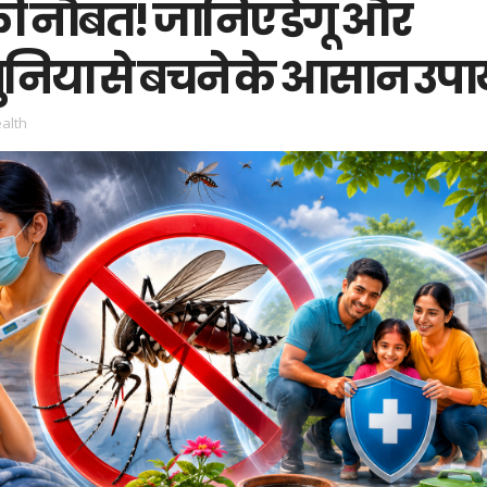
की नौबत! जानिए डेंगू और
निया से बचने के आसान उपा
alth