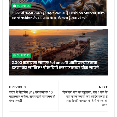
BUSINESS
भारत में कदम रखते ही बदल सकता है Fashion Market! Kim
Kardashian के इस ब्रांड के पीछे क्या है बड़ा खेल?
BUSINESS
₹2,000 करोड़ का जहाज! Reliance ने आखिर क्यों उठाया
इतना बड़ा जोखिम? पीछे छिपी वजह जानकर चौंक जाएंगे
PREVIOUS
NEXT
शरीर में विटामिन B12 की कमी के 10
डिलीवरी बॉय का खुलासा: रात 1 बजे के
खतरनाक संकेत, समय रहते पहचानना है
बाद सबसे ज्यादा क्या ऑर्डर करती हैं
बेहद जरूरी
लड़कियां? वायरल वीडियो ने मचा दी
बहस