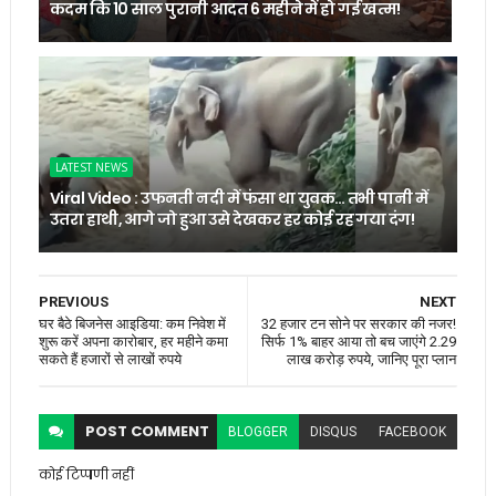
कदम कि 10 साल पुरानी आदत 6 महीने में हो गई खत्म!
LATEST NEWS
Viral Video : उफनती नदी में फंसा था युवक… तभी पानी में
उतरा हाथी, आगे जो हुआ उसे देखकर हर कोई रह गया दंग!
PREVIOUS
NEXT
घर बैठे बिजनेस आइडिया: कम निवेश में
32 हजार टन सोने पर सरकार की नजर!
शुरू करें अपना कारोबार, हर महीने कमा
सिर्फ 1% बाहर आया तो बच जाएंगे 2.29
सकते हैं हजारों से लाखों रुपये
लाख करोड़ रुपये, जानिए पूरा प्लान
POST
COMMENT
BLOGGER
DISQUS
FACEBOOK
कोई टिप्पणी नहीं